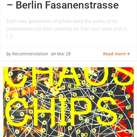
– Berlin Fasanenstrasse
Each new generation of artists tests the works of its
predecessors for their usability for their own work and in
[…]
Read more
Recommendation
Mai 28
by
on