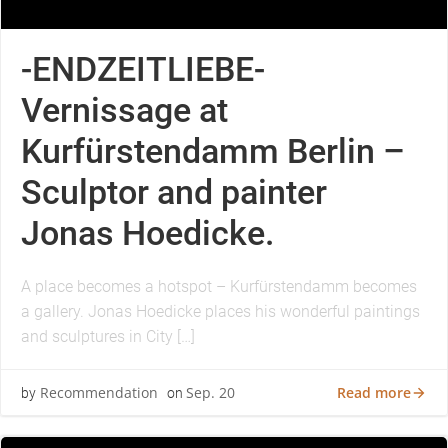
-ENDZEITLIEBE-
Vernissage at
Kurfürstendamm Berlin –
Sculptor and painter
Jonas Hoedicke.
A place becomes a hotspot – Kurfürstendamm becomes
a gallery. Jonas Hoedicke places his wonderful paintings
and sculptures in City […]
Read more
Recommendation
Sep. 20
by
on