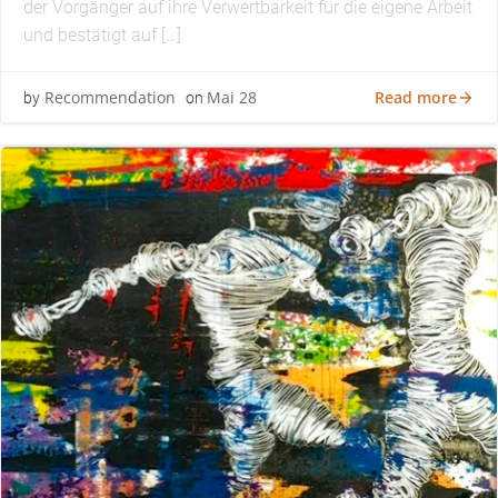
der Vorgänger auf ihre Verwertbarkeit für die eigene Arbeit
und bestätigt auf […]
Read more
Recommendation
Mai 28
by
on