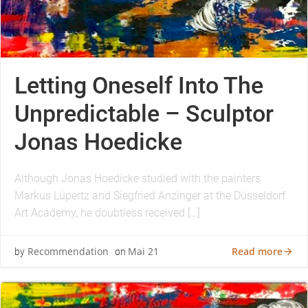
Letting Oneself Into The
Unpredictable – Sculptor
Jonas Hoedicke
Although Jonas Hoedicke studied with the painters
Markus Lüpertz and Siegfried Anzinger at the Düsseldorf
Art Academy, he doubtless received […]
Read more
Recommendation
Mai 21
by
on