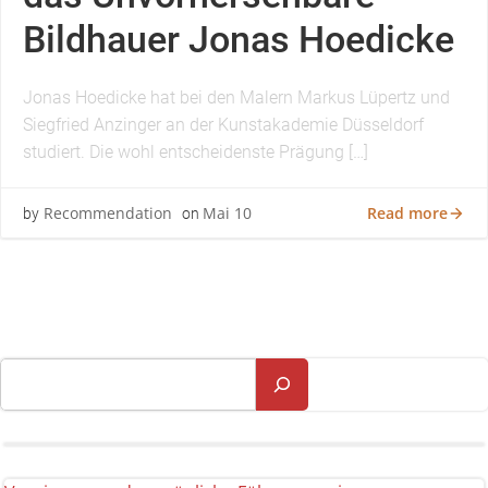
Bildhauer Jonas Hoedicke
Jonas Hoedicke hat bei den Malern Markus Lüpertz und
Siegfried Anzinger an der Kunstakademie Düsseldorf
studiert. Die wohl entscheidenste Prägung […]
Read more
Recommendation
Mai 10
by
on
Suchen