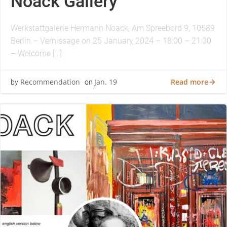
Noack Gallery
Werkstattgalerie Hermann Noack, Am Spreebord 9, 10589
Berlin – Vernissage on 25 January 2024 – 18:00 – 21:00
– Welcome […]
Read more
Recommendation
Jan. 19
by
on