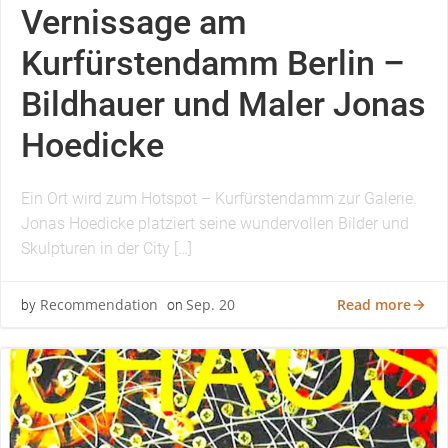
Vernissage am
Kurfürstendamm Berlin –
Bildhauer und Maler Jonas
Hoedicke
Ein Ort wird zum Hotspot – Kurfürstendamm zur Galerie.
Jonas Hoedicke platziert seine wundervollen Bilder und
Skulpturen in der City […]
Read more
Recommendation
Sep. 20
by
on